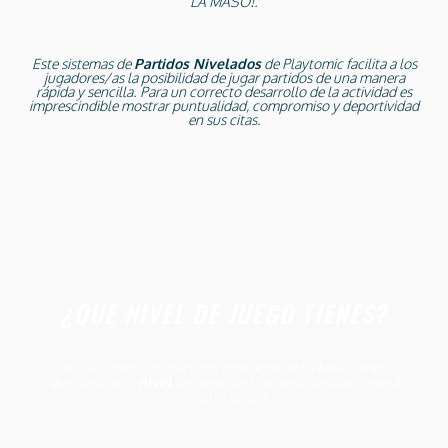
LA MASÓ!.
Este sistemas de
Partidos Nivelados
de Playtomic facilita a los
jugadores/as la posibilidad de jugar partidos de una manera
rápida y sencilla. Para un correcto desarrollo de la actividad es
imprescindible mostrar puntualidad, compromiso y deportividad
en sus citas.
¿QUE NIVEL DE JUEGO TIENES?
Para acceder a los partidos nivelados de La Masó tendrá
que pinchar el
nivel
de juego de Playtomic para acceder a
nuestro grupo.